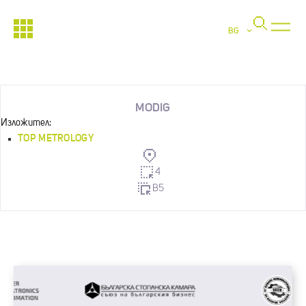
BG
MODIG
Изложител:
TOP METROLOGY
4
B5